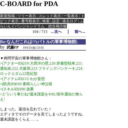
C-BOARD for PDA
新規投稿
|
ツリー表示
|
スレッド表示
|
一覧表示
|
ト
ピック表示
|
番号順表示
|
検索
|
設定
|
過去ログ
|
ふ
らいんぐパンジャンドラム 総合掲示板
｜
104 / 715
←次へ
前へ→
Re:なんだこれは!?(パトルの軍事博物館)
by
武藤FP
19/6/21(金) 23:02
▼拷問宇宙の軍事博物館さん：
>(アクターID)219:大西洋の壁,220:辞書型戦車,221:
通知表,222:犬爆弾,223:フライングパンケーキ,224:
ロックエダム22世紀型
>(アイテムID)112:わが妄想
>(防具ID)030:素晴らしい神父様
>(スキルID)306:放棄
>どういう事だね?週末課題をやれ!留年通知だ喰ら
え!
しまった。返信を忘れていた！
エディタでそのデータを見てしまったようですね。
週末課題をくらえ……。