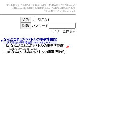
<Mozilla/5.0 (Windows NT 10.0; Win64; x64) AppleWebKit/537.36
(KHTML, like Gecko) Chrome/75.0.3770.100 Safari/537.36
＠
78.57.102.121.dy.bbexcite.jp>
引用なし
パスワード
・ツリー全体表示
なんだこれは!?(パトルの軍事博物館)
▼
拷問宇宙の軍事博物館
19/5/29(水) 23:17
Re:なんだこれは!?(パトルの軍事博物館)
≪
武藤FP
19/6/21(金) 23:02
Re:なんだこれは!?(パトルの軍事博物館)
拷問宇宙の軍事博物館
19/6/27(木) 17:28
Re:なんだこれは!?(パトルの軍事博物館)
武藤FP
19/7/4(木) 12:34
Re:なんだこれは!?(パトルの軍事博物館)
名前の入力なし、または失礼な書き込みは削除されま
す
19/7/5(金) 18:49
Re:なんだこれは!?(パトルの軍事博物館)
拷問宇宙の軍事博物館
19/7/5(金) 18:50
Re:なんだこれは!?(パトルの軍事博物館)
武藤FP
19/7/12(金) 8:20
新規投稿
|
ツリー表示
|
スレッド表示
|
一覧表示
|
ト
ピック表示
|
番号順表示
|
検索
|
設定
|
過去ログ
|
ふ
らいんぐパンジャンドラム 総合掲示板
｜
104 / 715
←次へ
前へ→
ページ：
記事番号：