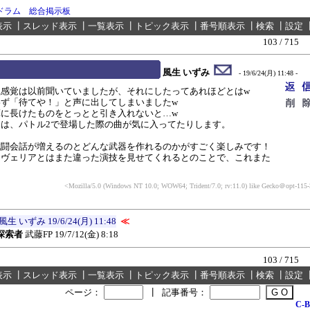
ドラム 総合掲示板
表示
┃
スレッド表示
┃
一覧表示
┃
トピック表示
┃
番号順表示
┃
検索
┃
設定
103 / 715
風生 いずみ
- 19/6/24(月) 11:48 -
銭感覚は以前聞いていましたが、それにしたってあれほどとはw
ず「待てや！」と声に出してしまいましたw
に長けたものをとっとと引き入れないと…w
は、パトル2で登場した際の曲が気に入ってたりします。
戦闘会話が増えるのとどんな武器を作れるのかがすごく楽しみです！
オヴェリアとはまた違った演技を見せてくれるとのことで、これまた
<Mozilla/5.0 (Windows NT 10.0; WOW64; Trident/7.0; rv:11.0) like Gecko
＠opt-115-3
風生 いずみ
19/6/24(月) 11:48
≪
と探索者
武藤FP
19/7/12(金) 8:18
103 / 715
表示
┃
スレッド表示
┃
一覧表示
┃
トピック表示
┃
番号順表示
┃
検索
┃
設定
ページ：
┃
記事番号：
C-B