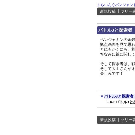
ふらいんぐパンジャン
新規投稿
┃
ツリー
パトル3と探索者
ベンジャミンの金
拠点画面を見て思わ
とにもかくにも、算
ちなみに彼に関して
そして探索者は、
そして大山さんが
楽しみです！
▼
パトル3と探索者
Re:パトル3
新規投稿
┃
ツリー