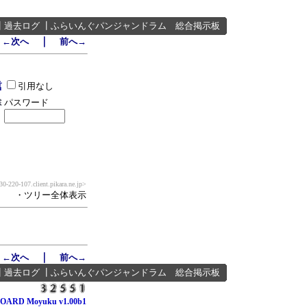
┃
過去ログ
┃
ふらいんぐパンジャンドラム 総合掲示板
｜
←次へ
前へ→
引用なし
パスワード
0-220-107.client.pikara.ne.jp>
・ツリー全体表示
｜
←次へ
前へ→
┃
過去ログ
┃
ふらいんぐパンジャンドラム 総合掲示板
OARD Moyuku v1.00b1