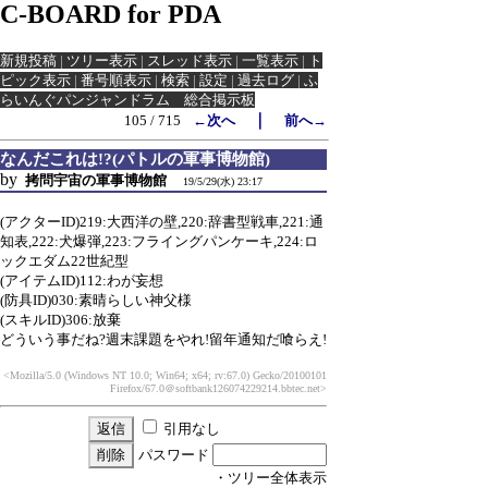
C-BOARD for PDA
新規投稿
|
ツリー表示
|
スレッド表示
|
一覧表示
|
ト
ピック表示
|
番号順表示
|
検索
|
設定
|
過去ログ
|
ふ
らいんぐパンジャンドラム 総合掲示板
｜
105 / 715
←次へ
前へ→
なんだこれは!?(パトルの軍事博物館)
by
拷問宇宙の軍事博物館
19/5/29(水) 23:17
(アクターID)219:大西洋の壁,220:辞書型戦車,221:通
知表,222:犬爆弾,223:フライングパンケーキ,224:ロ
ックエダム22世紀型
(アイテムID)112:わが妄想
(防具ID)030:素晴らしい神父様
(スキルID)306:放棄
どういう事だね?週末課題をやれ!留年通知だ喰らえ!
<Mozilla/5.0 (Windows NT 10.0; Win64; x64; rv:67.0) Gecko/20100101
Firefox/67.0
＠softbank126074229214.bbtec.net>
引用なし
パスワード
・ツリー全体表示