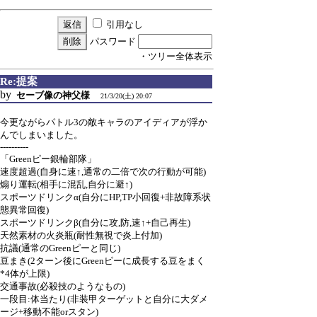
引用なし
パスワード
・ツリー全体表示
Re:提案
by
セーブ像の神父様
21/3/20(土) 20:07
今更ながらパトル3の敵キャラのアイディアが浮か
んでしまいました。
----------
「Greenピー銀輪部隊」
速度超過(自身に速↑,通常の二倍で次の行動が可能)
煽り運転(相手に混乱,自分に避↑)
スポーツドリンクα(自分にHP,TP小回復+非故障系状
態異常回復)
スポーツドリンクβ(自分に攻,防,速↑+自己再生)
天然素材の火炎瓶(耐性無視で炎上付加)
抗議(通常のGreenピーと同じ)
豆まき(2ターン後にGreenピーに成長する豆をまく
*4体が上限)
交通事故(必殺技のようなもの)
一段目:体当たり(非装甲ターゲットと自分に大ダメ
ージ+移動不能orスタン)