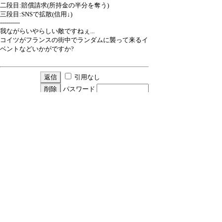
二段目:賠償請求(所持金の半分を奪う)
三段目:SNSで拡散(信用↓)
----------
我ながらいやらしい敵ですねぇ...
コイツがフランスの街中でランダムに襲って来るイ
ベントなどいかがですか?
引用なし
パスワード
・ツリー全体表示
Re:提案
by
武藤FP
21/3/22(月) 16:51
今の所グリーンな環境団体は出てこないのですが、
パトルの環境団体は環境などどこ吹く風で兵器を使
ってくるので自転車とは言わず、戦車で襲ってくる
かもしれません。
あおり運転は実は題材にしたイベントがあります。
豆まきは面白いですねｗ。