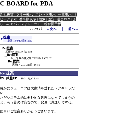
C-BOARD for PDA
新規投稿
|
ツリー表示
|
スレッド表示
|
一覧表示
|
ト
ピック表示
|
番号順表示
|
検索
|
設定
|
過去ログ
|
ふ
らいんぐパンジャンドラム 総合掲示板
｜
7 / 29 ﾂﾘｰ
←次へ
前へ→
提案
▼
提案
19/3/17(日) 11:57
Re:提案
武藤FP
19/3/19(火) 1:48
Re:提案
セーブ像の神父様
21/3/20(土) 20:07
Re:提案
武藤FP
21/3/22(月) 16:51
Re:提案
by
武藤FP
19/3/19(火) 1:48
確かにジューコフは大粛清を逃れたレアキャラだ
w。
ただシステム的に例外的な処理になってしまうの
と、もう昔の作品なので、変更は見送りますね。
面白いご提案ありがとうございます。