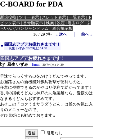
C-BOARD for PDA
新規投稿
|
ツリー表示
|
スレッド表示
|
一覧表示
|
ト
ピック表示
|
番号順表示
|
検索
|
設定
|
過去ログ
|
ふ
らいんぐパンジャンドラム 総合掲示板
｜
16 / 29 ﾂﾘｰ
←次へ
前へ→
四国志アプデお疲れさまです！
▼
風生 いずみ
20/7/4(土) 14:39
四国志アプデお疲れさまです！
by
風生 いずみ
Email
20/7/4(土) 14:39
早速でらっくすVer3をかけうどんでやってます。
お遍路さんの新機能対歩兵攻撃が便利なのと、
任意に視察できるのがやはり便利で助かってます！
香川の讃岐うどんに神戸の丸亀製麺なら、愛媛のは
なまるうどんもおすすめです。
あそこの「コクうまサラダうどん」は僕のお気に入
りのメニューなので、
ぜひ鬼姫にも勧めておきますw
引用なし