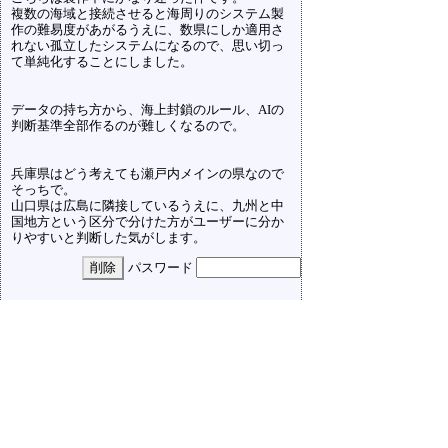
複数の海域と接続させると海周りのシステム製
作の難易度があがるうえに、数県にしか適用さ
れない孤立したシステムになるので、思い切っ
て単純化することにしました。
データの持ち方から、海上封鎖のルール、AIの
判断基準全部作るのが難しくなるので。
兵庫県はどう考えても瀬戸内メインの県なので
そっちで。
山口県は広島に隣接しているうえに、九州と中
国地方という区分で分けた方がユーザーに分か
りやすいと判断した気がします。
パスワード
北方の軍団長
20/12/21(月) 0:51
開発者さん、ご回答ありがとうございました！
２つの海域から封鎖しないと海上封鎖の効果が
ないとすれば不公平かもしれませんね。AIの考
え方にも影響しますし。
兵庫・山口）広島は怒らせたくないね……。
（海上封鎖でやられた）
広島）もう一方の海域から物資を輸入しような
んて、ムリなんだよ、少なくともこのゲームで