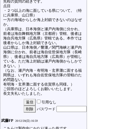
先程の質問の続きです。
点目
・２つ以上の海に面している県について。（特
に兵庫県、山口県）
一方の海域からしか海上封鎖できないのはなぜ
か。
（兵庫県は、日本海側と瀬戸内海側に分かれ、
前者は海自舞鶴地方隊（京都府）管轄、後者は
海自呉地方隊（広島県）管轄である。本作では
後者からしか海上封鎖できない。
山口県は、日本海側／響灘／関門海峡と瀬戸内
海側に分かれ、前者は海自佐世保地方隊（長崎
県）、後者は海自呉地方隊（広島県）が管轄し
ている。ただ海上封鎖は瀬戸内海側からしかで
きない。）
（なお、瀬戸内海・有明海・玄界灘に面する福
岡県は、いずれも海自佐世保地方隊の管轄のた
め問題ない。
有明海・玄界灘に面する佐賀県も同様。）
ご回答のほどよろしくお願いいたします。
長文失礼いたしました。
引用なし
パスワード
武藤FP
20/12/20(日) 16:59
こちらは製作中にかなり迷った件です。