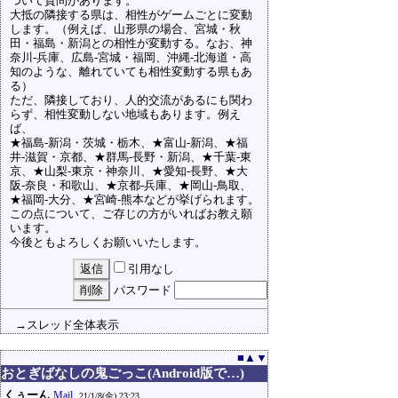
ついて質問があります。
大抵の隣接する県は、相性がゲームごとに変動
します。（例えば、山形県の場合、宮城・秋
田・福島・新潟との相性が変動する。なお、神
奈川-兵庫、広島-宮城・福岡、沖縄-北海道・高
知のような、離れていても相性変動する県もあ
る）
ただ、隣接しており、人的交流があるにも関わ
らず、相性変動しない地域もあります。例え
ば、
★福島-新潟・茨城・栃木、★富山-新潟、★福
井-滋賀・京都、★群馬-長野・新潟、★千葉-東
京、★山梨-東京・神奈川、★愛知-長野、★大
阪-奈良・和歌山、★京都-兵庫、★岡山-鳥取、
★福岡-大分、★宮崎-熊本などが挙げられます。
この点について、ご存じの方がいればお教え願
います。
今後ともよろしくお願いいたします。
引用なし
パスワード
→スレッド全体表示
■
▲
▼
おとぎばなしの鬼ごっこ(Android版で…)
くぅーん
Mail
21/1/8(金) 23:23