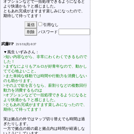
オプションなどで一括処理できるようになると
より快適かも？と感じました。
ともあれ完成がますます楽しみになったので、
期待して待ってます！
引用なし
パスワード
武藤FP
21/1/11(月) 0:37
▼風生 いずみさん：
>短い内容ながら、非常にわくわくできるもので
した！
>まずなによりもアルロが好青年なので、動かし
てて心地よいこと。
>また単純な移動では時間や行動力を消費しない
のも助かります。
>その上で欲を言うなら、薪割りなどの複数回行
動力を消費するものは
>オプションなどで一括処理できるようになると
より快適かも？と感じました。
>ともあれ完成がますます楽しみになったので、
期待して待ってます！
実は拠点の外ではマップ切り替えでも時間は過
ぎたりします。
一方で拠点の前の庭と拠点内は時間が経過しな
いようにしています。