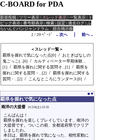
C-BOARD for PDA
新規投稿
|
ツリー表示
|
スレッド表示
|
一覧表示
|
ト
ピック表示
|
番号順表示
|
検索
|
設定
|
過去ログ
|
ふ
らいんぐパンジャンドラム 総合掲示板
｜
2 / 29 ﾍﾟｰｼﾞ
←次へ
前へ→
＜スレッド一覧＞
/
覇県を握れで気になった点[0]
おとぎばなしの
/
鬼ごっこ(...[6]
カルティベーター早期体験...
/
/
[1]
覇県を握れに関する質問そ...[1]
覇県を
/
握れに関する質問・...[2]
覇県を握れに関する
/
/
質問・...[2]
こんなところにランダース[0]
■
▼
覇県を握れで気になった点
南洋の大提督
21/2/6(土) 23:35
こんばんは！
覇県を握れを楽しくプレイしています、南洋の
大提督です。ついこの前、全都道府県でクリア
しましたわ。
本日は、覇県を握れで気になった、相性変動に