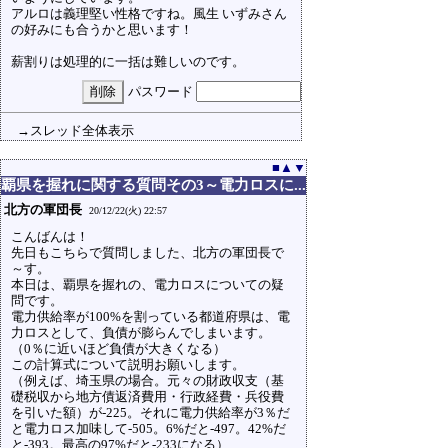
アルロは義理堅い性格ですね。風生 いずみさん
の好みにも合うかと思います！
薪割りは処理的に一括は難しいのです。
パスワード
→スレッド全体表示
■
▲
▼
覇県を握れに関する質問その3～電力ロスに...
北方の軍団長
20/12/22(火) 22:57
こんばんは！
先日もこちらで質問しました、北方の軍団長で
～す。
本日は、覇県を握れの、電力ロスについての疑
問です。
電力供給率が100%を割っている都道府県は、電
力ロスとして、負債が膨らんでしまいます。
（0％に近いほど負債が大きくなる）
この計算式について説明お願いします。
（例えば、埼玉県の場合。元々の財政収支（基
礎税収から地方債返済費用・行政経費・兵役費
を引いた額）が-225。それに電力供給率が3％だ
と電力ロス加味して-505。6%だと-497。42%だ
と-393。最高の97%だと-233になる）