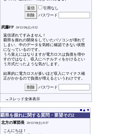
引用なし
パスワード
武藤FP
20/12/26(土) 9:52
返信遅れてすみません！
覇県を握れの開発をしていたパソコンが壊れて
しまい、中のデータを気軽に確認できない状態
になっているのです。
うろ覚えにはなりますが電力ロスは負債を増や
すのではなく、収入にペナルティをかけるとい
う方式だったような気がします。
結果的に電力ロスが多いほど収入にマイナス補
正がかかるので負債が増えるというわけです。
パスワード
→スレッド全体表示
■
▲
▼
覇県を握れに関する質問・要望その2
北方の軍団長
20/12/19(土) 0:37
こんにちは！