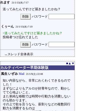
れます
21/1/13(水) 7:17
送ってみたんですけど届きましたかね？
パスワード
くぅーん
21/1/13(水) 7:19
>送ってみたんですけど届きましたかね？
投稿者つけ忘れてました
パスワード
→スレッド全体表示
■
▲
▼
カルティベーター早期体験版
風生 いずみ
Mail
21/1/9(土) 22:08
短い内容ながら、非常にわくわくできるもので
した！
まずなによりもアルロが好青年なので、動かし
てて心地よいこと。
また単純な移動では時間や行動力を消費しない
のも助かります。
その上で欲を言うなら、薪割りなどの複数回行
動力を消費するものは