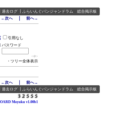
┃
過去ログ
┃
ふらいんぐパンジャンドラム 総合掲示板
｜
←次へ
前へ→
引用なし
パスワード
<
＠>
・ツリー全体表示
｜
←次へ
前へ→
┃
過去ログ
┃
ふらいんぐパンジャンドラム 総合掲示板
OARD Moyuku v1.00b1