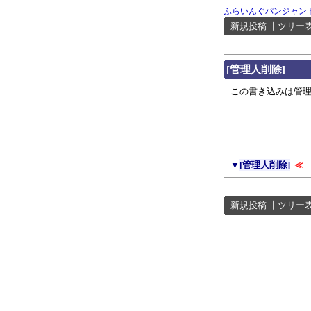
ふらいんぐパンジャン
新規投稿
┃
ツリー
[管理人削除]
この書き込みは管理人に
▼
[管理人削除]
≪
新規投稿
┃
ツリー