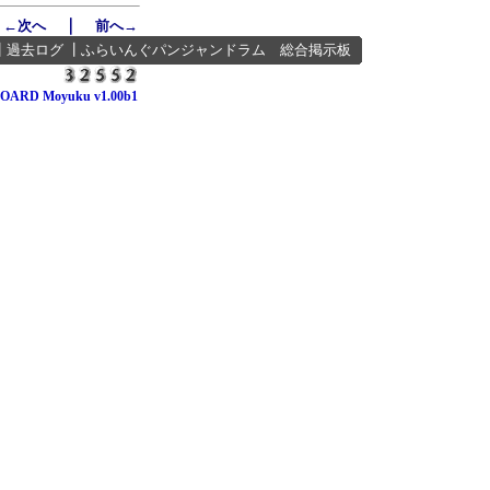
｜
←次へ
前へ→
┃
過去ログ
┃
ふらいんぐパンジャンドラム 総合掲示板
OARD Moyuku v1.00b1