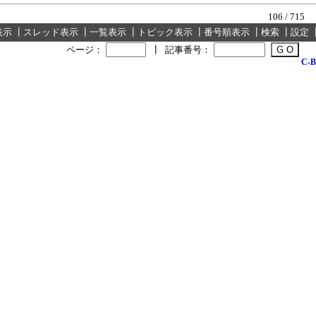
106 / 715
表示
┃
スレッド表示
┃
一覧表示
┃
トピック表示
┃
番号順表示
┃
検索
┃
設定
ページ：
┃
記事番号：
C-B