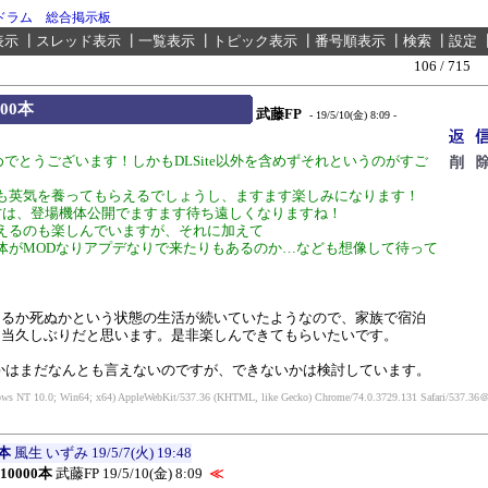
ドラム 総合掲示板
表示
┃
スレッド表示
┃
一覧表示
┃
トピック表示
┃
番号順表示
┃
検索
┃
設定
106 / 715
00本
武藤FP
- 19/5/10(金) 8:09 -
：
おめでとうございます！しかもDLSite以外を含めずそれというのがすご
も英気を養ってもらえるでしょうし、ますます楽しみになります！
方は、登場機体公開でますます待ち遠しくなりますね！
えるのも楽しんでいますが、それに加えて
体がMODなりアプデなりで来たりもあるのか…なども想像して待って
きるか死ぬかという状態の生活が続いていたようなので、家族で宿泊
相当久しぶりだと思います。是非楽しんできてもらいたいです。
かはまだなんとも言えないのですが、できないかは検討しています。
ows NT 10.0; Win64; x64) AppleWebKit/537.36 (KHTML, like Gecko) Chrome/74.0.3729.131 Safari/537.36
＠
本
風生 いずみ
19/5/7(火) 19:48
10000本
武藤FP
19/5/10(金) 8:09
≪