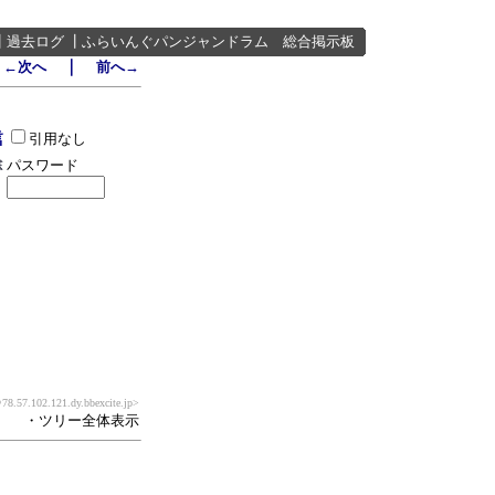
┃
過去ログ
┃
ふらいんぐパンジャンドラム 総合掲示板
｜
←次へ
前へ→
引用なし
パスワード
78.57.102.121.dy.bbexcite.jp>
・ツリー全体表示