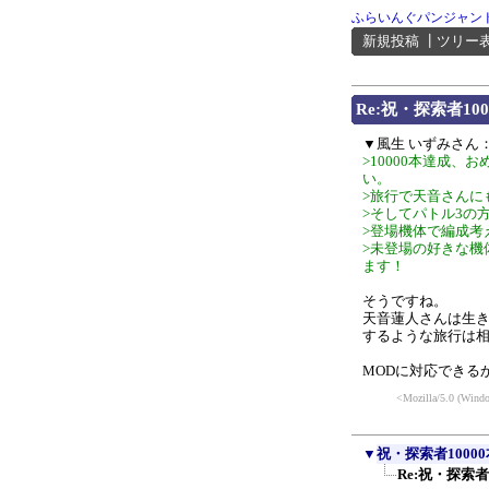
ふらいんぐパンジャン
新規投稿
┃
ツリー
Re:祝・探索者100
▼風生 いずみさん
>10000本達成、
い。
>旅行で天音さんに
>そしてパトル3の
>登場機体で編成考
>未登場の好きな機
ます！
そうですね。
天音蓮人さんは生
するような旅行は
MODに対応できる
<Mozilla/5.0 (Wind
▼
祝・探索者10000
Re:祝・探索者